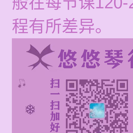
般在每节课120
程有所差异。