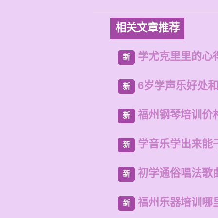
相关文章推荐
学尤克里里的心
新
6岁学声乐好处
新
福州钢琴培训价
新
学音乐学出来能
新
初学通俗唱法歌
新
福州乐器培训哪
新