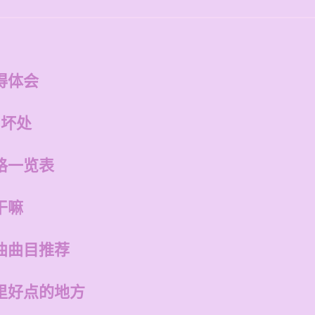
得体会
和坏处
格一览表
干嘛
曲曲目推荐
里好点的地方