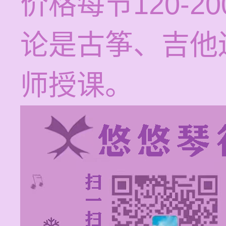
价格每节120-
论是古筝、吉他
师授课。